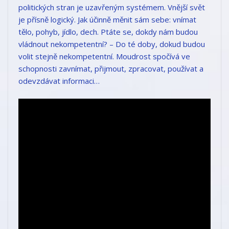
politických stran je uzavřeným systémem. Vnější svět
je přísně logický. Jak účinně měnit sám sebe: vnímat
tělo, pohyb, jídlo, dech. Ptáte se, dokdy nám budou
vládnout nekompetentní? – Do té doby, dokud budou
volit stejně nekompetentní. Moudrost spočívá ve
schopnosti zavnímat, přijmout, zpracovat, používat a
odevzdávat informaci…