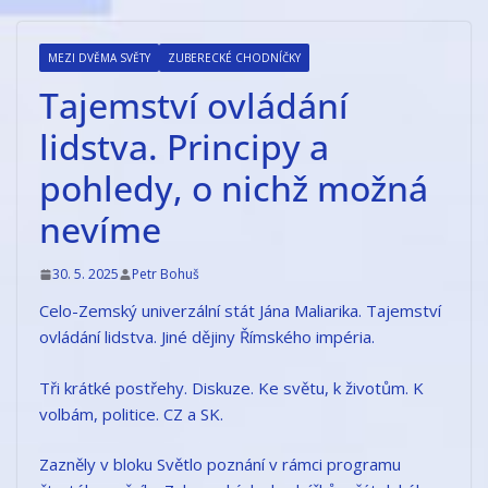
Přeskočit
na
MEZI DVĚMA SVĚTY
ZUBERECKÉ CHODNÍČKY
obsah
Tajemství ovládání
lidstva. Principy a
pohledy, o nichž možná
nevíme
30. 5. 2025
Petr Bohuš
Celo-Zemský univerzální stát Jána Maliarika. Tajemství
ovládání lidstva. Jiné dějiny Římského impéria.
Tři krátké postřehy. Diskuze. Ke světu, k životům. K
volbám, politice. CZ a SK.
Zazněly v bloku Světlo poznání v rámci programu