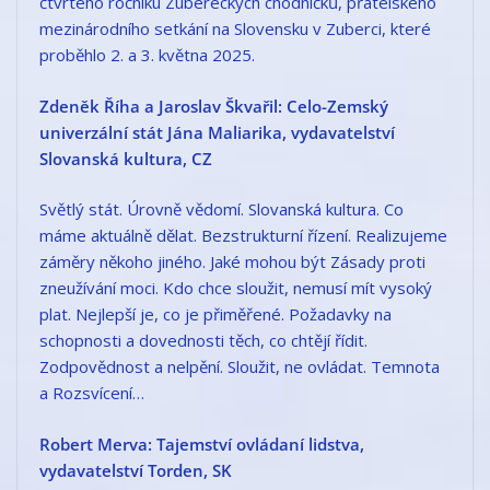
čtvrtého ročníku Zubereckých chodníčků, přátelského
mezinárodního setkání na Slovensku v Zuberci, které
proběhlo 2. a 3. května 2025.
Zdeněk Říha a Jaroslav Škvařil: Celo-Zemský
univerzální stát Jána Maliarika, vydavatelství
Slovanská kultura, CZ
Světlý stát. Úrovně vědomí. Slovanská kultura. Co
máme aktuálně dělat. Bezstrukturní řízení. Realizujeme
záměry někoho jiného. Jaké mohou být Zásady proti
zneužívání moci. Kdo chce sloužit, nemusí mít vysoký
plat. Nejlepší je, co je přiměřené. Požadavky na
schopnosti a dovednosti těch, co chtějí řídit.
Zodpovědnost a nelpění. Sloužit, ne ovládat. Temnota
a Rozsvícení…
Robert Merva: Tajemství ovládaní lidstva,
vydavatelství Torden, SK