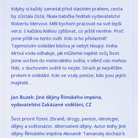
Kdyby si každý zametal před vlastním prahem, cesta
by zůstala čistá, říkala babička řediteli vydavatelství
Robertu Mervovi. Měli bychom pracovat na své lepší
verzi. S každou knihou zjišťovat, co ještě nevíme. Proč
jsme přišli na tento svět. Kdo si ho přivlastnil?
Tajemstvím ovládání lidstva je nebýt hloupý. Kniha
Mrtvá voda odhaluje, jak můžeme naplnit svůj život.
Jsme uvrženi do materiálního světa, v němž nás mohou
řídit, v duchovním světě to nejde. Strach je největším
prvkem k ovládání. Kde se vzaly peníze, kdo jsou jejich
majitelé…
Jan Buzek: Jiné dějiny Římského impéria,
vydavatelství Zakázané vzdělání, CZ
Šest priorit řízení. Zbraně, drogy, peníze, ideologie,
dějiny a světonázor. Alternativní dějiny. Autor knihy Jiné
dějiny Římského impéria Alexandr Tamanskij dochází k