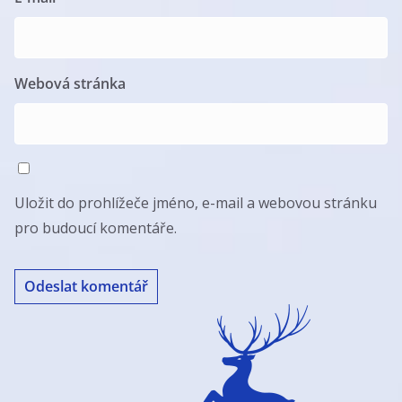
Webová stránka
Uložit do prohlížeče jméno, e-mail a webovou stránku
pro budoucí komentáře.
A
l
t
e