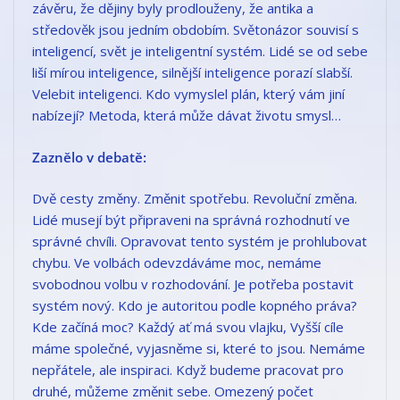
závěru, že dějiny byly prodlouženy, že antika a
středověk jsou jedním obdobím. Světonázor souvisí s
inteligencí, svět je inteligentní systém. Lidé se od sebe
liší mírou inteligence, silnější inteligence porazí slabší.
Velebit inteligenci. Kdo vymyslel plán, který vám jiní
nabízejí? Metoda, která může dávat životu smysl…
Zaznělo v debatě:
Dvě cesty změny. Změnit spotřebu. Revoluční změna.
Lidé musejí být připraveni na správná rozhodnutí ve
správné chvíli. Opravovat tento systém je prohlubovat
chybu. Ve volbách odevzdáváme moc, nemáme
svobodnou volbu v rozhodování. Je potřeba postavit
systém nový. Kdo je autoritou podle kopného práva?
Kde začíná moc? Každý ať má svou vlajku, Vyšší cíle
máme společné, vyjasněme si, které to jsou. Nemáme
nepřátele, ale inspiraci. Když budeme pracovat pro
druhé, můžeme změnit sebe. Omezený počet