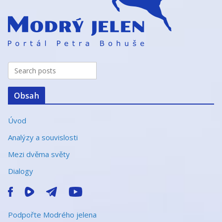
r
n
a
t
i
v
e
Obsah
:
Úvod
Analýzy a souvislosti
Mezi dvěma světy
Dialogy
Podpořte Modrého jelena