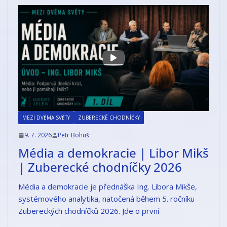
MEZI DVĚMA SVĚTY
ZUBERECKÉ CHODNÍČKY
9. 7. 2026
Petr Bohuš
Média a demokracie | Libor Mikš
| Zuberecké chodníčky 2026
Média a demokracie je přednáška Ing. Libora Mikše,
systémového analytika, natočená během 5. ročníku
Zubereckých chodníčků 2026. Jde o první