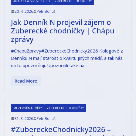
ANALÝZY A SOUVISLOSTI
ZUBERECKÉ CHODNÍČKY
20. 4. 2026
Petr Bohuš
Jak Denník N projevil zájem o
Zuberecké chodníčky | Chápu
zprávy
#ChapuZpravy#ZubereckeChodnicky2026 Kolegové z
Denníku N mají starost o kvalitu jiných médií, a tak nás
na to upozorňují. Upozornili také na
Read More
MEZI DVĚMA SVĚTY
ZUBERECKÉ CHODNÍČKY
31. 3. 2026
Petr Bohuš
#ZubereckeChodnicky2026 –