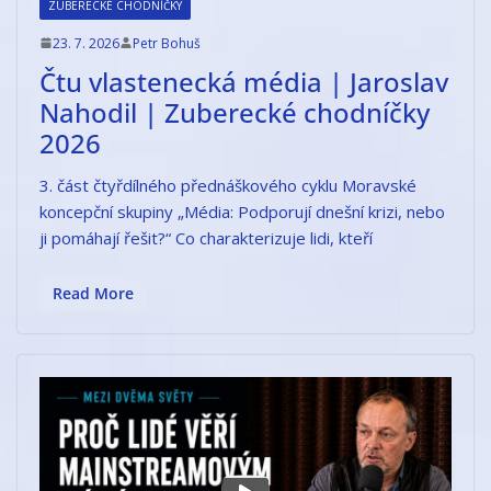
ZUBERECKÉ CHODNÍČKY
23. 7. 2026
Petr Bohuš
Čtu vlastenecká média | Jaroslav
Nahodil | Zuberecké chodníčky
2026
3. část čtyřdílného přednáškového cyklu Moravské
koncepční skupiny „Média: Podporují dnešní krizi, nebo
ji pomáhají řešit?“ Co charakterizuje lidi, kteří
Read More