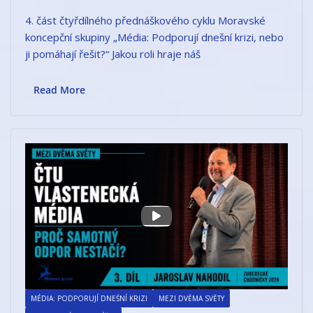
4. část čtyřdílného přednáškového cyklu Moravské
koncepční skupiny „Média: Podporují dnešní krizi, nebo
ji pomáhají řešit?“ Jakou roli hraje náš
Read More
MÉDIA: PODPORUJÍ DNEŠNÍ KRIZI
MEZI DVĚMA SVĚTY