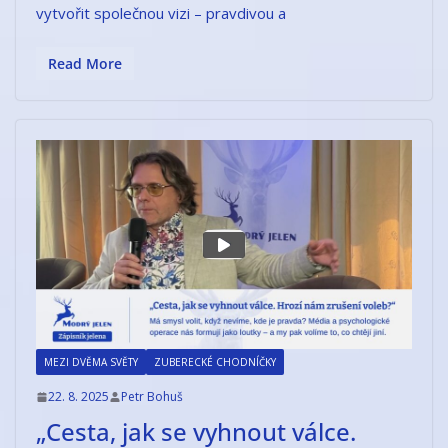
vytvořit společnou vizi – pravdivou a
Read More
MEZI DVĚMA SVĚTY
ZUBERECKÉ CHODNÍČKY
22. 8. 2025
Petr Bohuš
„Cesta, jak se vyhnout válce.