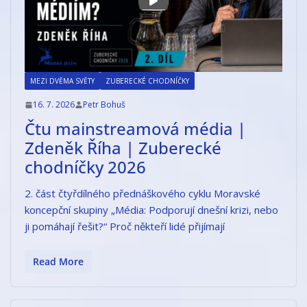
MEZI DVĚMA SVĚTY
ZUBERECKÉ CHODNÍČKY
16. 7. 2026
Petr Bohuš
Čtu mainstreamová média |
Zdeněk Říha | Zuberecké
chodníčky 2026
2. část čtyřdílného přednáškového cyklu Moravské
koncepční skupiny „Média: Podporují dnešní krizi, nebo
ji pomáhají řešit?“ Proč někteří lidé přijímají
Read More