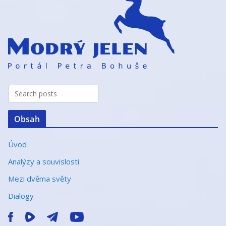
t
e
r
n
a
t
i
v
e
Obsah
:
Úvod
Analýzy a souvislosti
Mezi dvěma světy
Dialogy