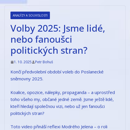
Přeskočit
na
ANALÝZY A SOUVISLOSTI
obsah
Volby 2025: Jsme lidé,
nebo fanoušci
politických stran?
1. 10. 2025
Petr Bohuš
Končí předvolební období voleb do Poslanecké
sněmovny 2025.
Koalice, opozice, nálepky, propaganda – a uprostřed
toho všeho my, občané jedné země. Jsme ještě lidé,
kteří hledají společnou vizi, nebo už jen fanoušci
politických stran?
Toto video přináší reflexi Modrého Jelena – o roli