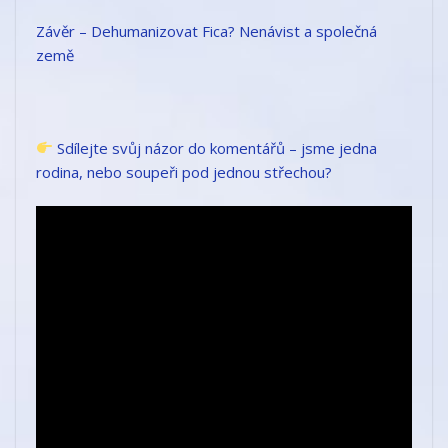
Závěr – Dehumanizovat Fica? Nenávist a společná
země
Sdílejte svůj názor do komentářů – jsme jedna
rodina, nebo soupeři pod jednou střechou?