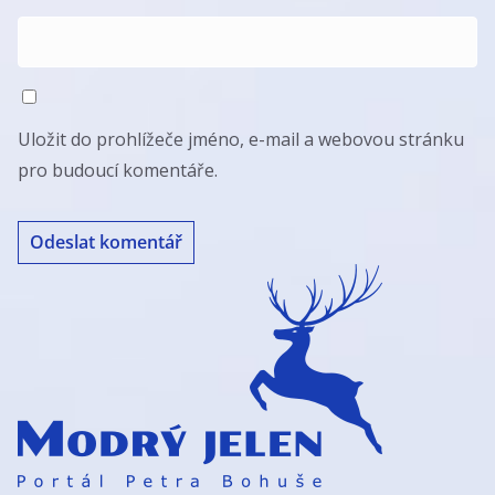
Uložit do prohlížeče jméno, e-mail a webovou stránku
pro budoucí komentáře.
A
l
t
e
r
n
a