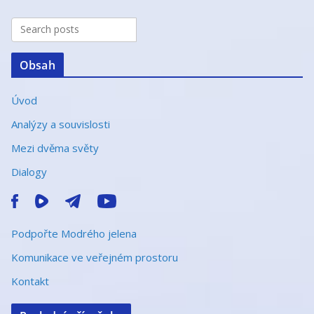
t
i
v
e
Obsah
:
Úvod
Analýzy a souvislosti
Mezi dvěma světy
Dialogy
Podpořte Modrého jelena
Komunikace ve veřejném prostoru
Kontakt