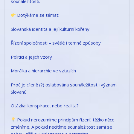
sounáležitosti.
Dotýkáme se témat:
Slovanská identita a její kulturní kořeny
Řízení společnosti – světlé i temné způsoby
Politici a jejich vzory
Morálka a hierarchie ve vztazích
Proč je cíleně (?) oslabována sounáležitost i význam
Slovanů
Otázka: konspirace, nebo realita?
Pokud nerozumíme principům řízení, těžko něco
změníme. A pokud necítíme sounáležitost sami se
sebou, těžko ji nalezneme s ostatními.