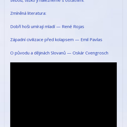
Zmíněná literatura:
Dobří hoši umírají mladí — René Rojas
Západní civilizace před kolapsem — Emil Pavlas
O původu a dějinách Slovanů — Oskár Cvengrosch