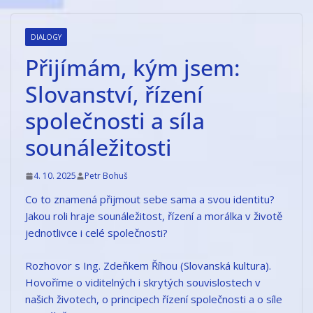
Přeskočit
na
DIALOGY
obsah
Přijímám, kým jsem:
Slovanství, řízení
společnosti a síla
sounáležitosti
4. 10. 2025
Petr Bohuš
Co to znamená přijmout sebe sama a svou identitu?
Jakou roli hraje sounáležitost, řízení a morálka v životě
jednotlivce i celé společnosti?
Rozhovor s Ing. Zdeňkem Říhou (Slovanská kultura).
Hovoříme o viditelných i skrytých souvislostech v
našich životech, o principech řízení společnosti a o síle