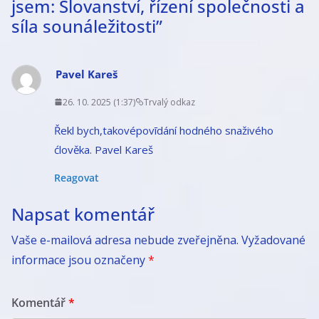
jsem: Slovanství, řízení společnosti a
síla sounáležitosti
”
Pavel Kareš
26. 10. 2025 (1:37)
Trvalý odkaz
Řekl bych,takovépovīdání hodného snaživého
ćlověka. Pavel Kareš
Reagovat
Napsat komentář
Vaše e-mailová adresa nebude zveřejněna.
Vyžadované
informace jsou označeny
*
Komentář
*