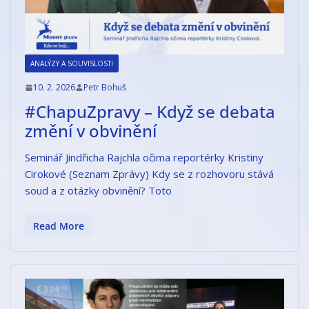
ANALÝZY A SOUVISLOSTI
10. 2. 2026
Petr Bohuš
#ChapuZpravy – Když se debata
změní v obvinění
Seminář Jindřicha Rajchla očima reportérky Kristiny
Cirokové (Seznam Zprávy) Kdy se z rozhovoru stává
soud a z otázky obvinění? Toto
Read More