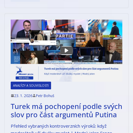
ANALÝZY A SOUVISLOSTI
23. 1. 2026
Petr Bohuš
Turek má pochopení podle svých
slov pro část argumentů Putina
Přehled vybraných kontroverzních výroků: když
moderátoři učí diváky myslet | Modrý jelen Eroze