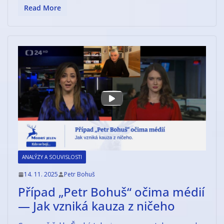
Read More
ANALÝZY A SOUVISLOSTI
14. 11. 2025
Petr Bohuš
Případ „Petr Bohuš“ očima médií
— Jak vzniká kauza z ničeho