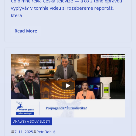
Co o mně řekla Česká televize — a co z toho opravdu
vyplývá? V tomhle videu si rozebereme reportáž,
která
Read More
ANALÝZY A SOUVISLOSTI
7. 11. 2025
Petr Bohuš