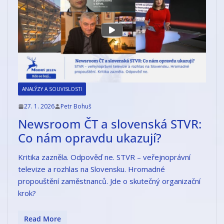
ANALÝZY A SOUVISLOSTI
27. 1. 2026
Petr Bohuš
Newsroom ČT a slovenská STVR:
Co nám opravdu ukazují?
Kritika zazněla. Odpověď ne. STVR – veřejnoprávní
televize a rozhlas na Slovensku. Hromadné
propouštění zaměstnanců. Jde o skutečný organizační
krok?
Read More