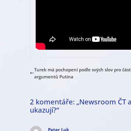
Turek má pochopení podle svých slov pro část
argumentů Putina
2 komentáře: „
Newsroom ČT a
ukazují?
“
Peter Luk