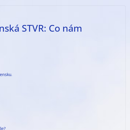
nská STVR: Co nám
vensku.
le?