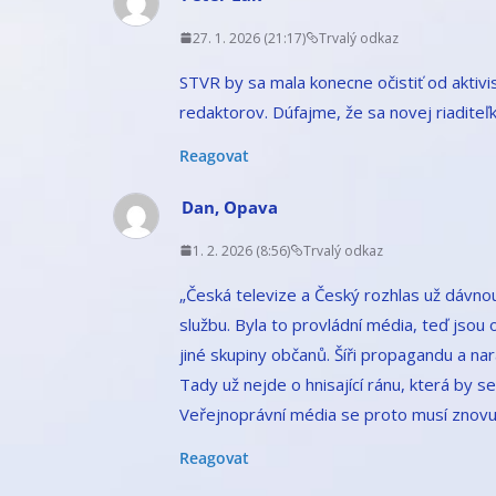
27. 1. 2026 (21:17)
Trvalý odkaz
STVR by sa mala konecne očistiť od aktivis
redaktorov. Dúfajme, že sa novej riaditeľk
Reagovat
Dan, Opava
1. 2. 2026 (8:56)
Trvalý odkaz
„Česká televize a Český rozhlas už dávno
službu. Byla to provládní média, teď jsou op
jiné skupiny občanů. Šíři propagandu a nar
Tady už nejde o hnisající ránu, která by se 
Veřejnoprávní média se proto musí znovu 
Reagovat