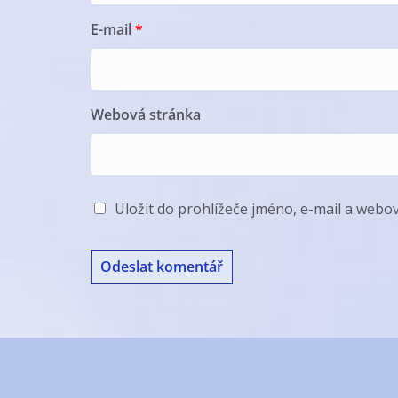
E-mail
*
Webová stránka
Uložit do prohlížeče jméno, e-mail a web
A
l
t
e
r