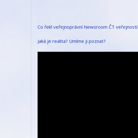
Co řekl veřejnoprávní Newsroom ČT veřejnosti
Jaká je realita? Umíme ji poznat?