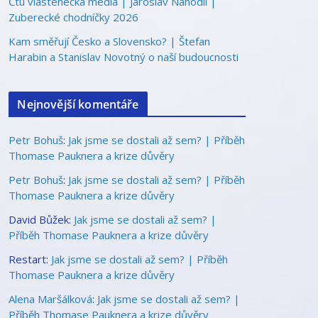
Čtu vlastenecká média | Jaroslav Nahodil |
Zuberecké chodníčky 2026
Kam směřují Česko a Slovensko? | Štefan
Harabin a Stanislav Novotný o naší budoucnosti
Nejnovější komentáře
Petr Bohuš
:
Jak jsme se dostali až sem? | Příběh
Thomase Pauknera a krize důvěry
Petr Bohuš
:
Jak jsme se dostali až sem? | Příběh
Thomase Pauknera a krize důvěry
David Bůžek
:
Jak jsme se dostali až sem? |
Příběh Thomase Pauknera a krize důvěry
Restart
:
Jak jsme se dostali až sem? | Příběh
Thomase Pauknera a krize důvěry
Alena Maršálková
:
Jak jsme se dostali až sem? |
Příběh Thomase Pauknera a krize důvěry