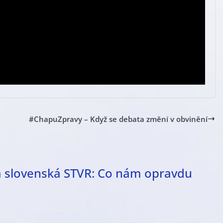
#ChapuZpravy – Když se debata změní v obvinění
 slovenská STVR: Co nám opravdu