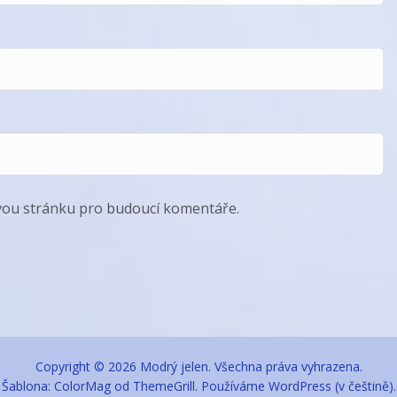
ovou stránku pro budoucí komentáře.
Copyright © 2026
Modrý jelen
. Všechna práva vyhrazena.
Šablona:
ColorMag
od ThemeGrill. Používáme
WordPress
(v češtině).