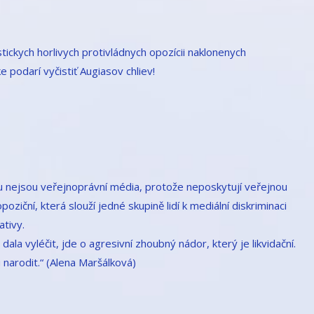
tickych horlivych protivládnych opozícii naklonenych
e podarí vyčistiť Augiasov chliev!
u nejsou veřejnoprávní média, protože neposkytují veřejnou
oziční, která slouží jedné skupině lidí k mediální diskriminaci
ativy.
dala vyléčit, jde o agresivní zhoubný nádor, který je likvidační.
narodit.“ (Alena Maršálková)