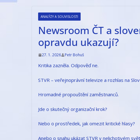
Přeskočit
na
ANALÝZY A SOUVISLOSTI
obsah
Newsroom ČT a slove
opravdu ukazují?
27. 1. 2026
Petr Bohuš
Kritika zazněla. Odpověď ne.
STVR – veřejnoprávní televize a rozhlas na Slo
Hromadné propouštění zaměstnanců.
Jde o skutečný organizační krok?
Nebo o prostředek, jak omezit kritické hlasy?
Anebo o snahu ukázat STVR v nelichotivém svět