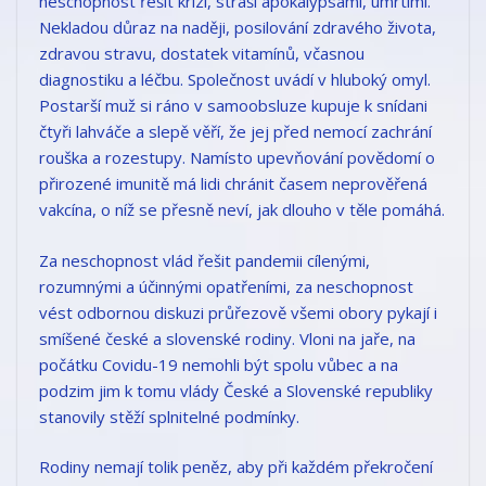
neschopnost řešit krizi, straší apokalypsami, úmrtími.
Nekladou důraz na naději, posilování zdravého života,
zdravou stravu, dostatek vitamínů, včasnou
diagnostiku a léčbu. Společnost uvádí v hluboký omyl.
Postarší muž si ráno v samoobsluze kupuje k snídani
čtyři lahváče a slepě věří, že jej před nemocí zachrání
rouška a rozestupy. Namísto upevňování povědomí o
přirozené imunitě má lidi chránit časem neprověřená
vakcína, o níž se přesně neví, jak dlouho v těle pomáhá.
Za neschopnost vlád řešit pandemii cílenými,
rozumnými a účinnými opatřeními, za neschopnost
vést odbornou diskuzi průřezově všemi obory pykají i
smíšené české a slovenské rodiny. Vloni na jaře, na
počátku Covidu-19 nemohli být spolu vůbec a na
podzim jim k tomu vlády České a Slovenské republiky
stanovily stěží splnitelné podmínky.
Rodiny nemají tolik peněz, aby při každém překročení