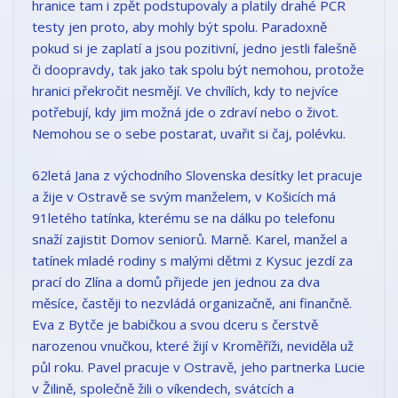
hranice tam i zpět podstupovaly a platily drahé PCR
testy jen proto, aby mohly být spolu. Paradoxně
pokud si je zaplatí a jsou pozitivní, jedno jestli falešně
či doopravdy, tak jako tak spolu být nemohou, protože
hranici překročit nesmějí. Ve chvílích, kdy to nejvíce
potřebují, kdy jim možná jde o zdraví nebo o život.
Nemohou se o sebe postarat, uvařit si čaj, polévku.
62letá Jana z východního Slovenska desítky let pracuje
a žije v Ostravě se svým manželem, v Košicích má
91letého tatínka, kterému se na dálku po telefonu
snaží zajistit Domov seniorů. Marně. Karel, manžel a
tatínek mladé rodiny s malými dětmi z Kysuc jezdí za
prací do Zlína a domů přijede jen jednou za dva
měsíce, častěji to nezvládá organizačně, ani finančně.
Eva z Bytče je babičkou a svou dceru s čerstvě
narozenou vnučkou, které žijí v Kroměříži, neviděla už
půl roku. Pavel pracuje v Ostravě, jeho partnerka Lucie
v Žilině, společně žili o víkendech, svátcích a