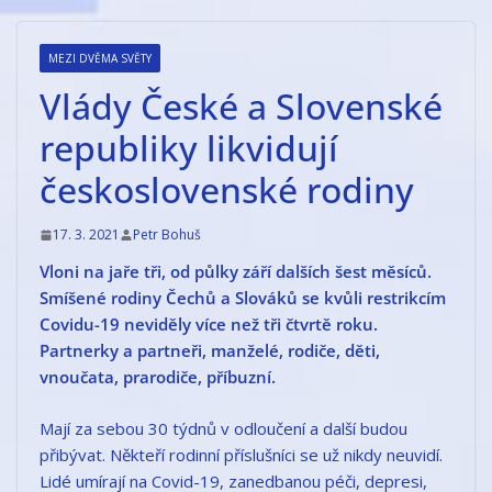
Přeskočit
na
MEZI DVĚMA SVĚTY
obsah
Vlády České a Slovenské
republiky likvidují
československé rodiny
17. 3. 2021
Petr Bohuš
Vloni na jaře tři, od půlky září dalších šest měsíců.
Smíšené rodiny Čechů a Slováků se kvůli restrikcím
Covidu-19 neviděly více než tři čtvrtě roku.
Partnerky a partneři, manželé, rodiče, děti,
vnoučata, prarodiče, příbuzní.
Mají za sebou 30 týdnů v odloučení a další budou
přibývat. Někteří rodinní příslušníci se už nikdy neuvidí.
Lidé umírají na Covid-19, zanedbanou péči, depresi,