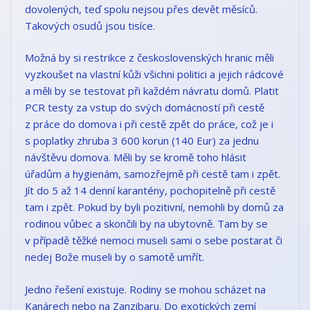
dovolených, teď spolu nejsou přes devět měsíců.
Takových osudů jsou tisíce.
Možná by si restrikce z československých hranic měli
vyzkoušet na vlastní kůži všichni politici a jejich rádcové
a měli by se testovat při každém návratu domů. Platit
PCR testy za vstup do svých domácností při cestě
z práce do domova i při cestě zpět do práce, což je i
s poplatky zhruba 3 600 korun (140 Eur) za jednu
návštěvu domova. Měli by se kromě toho hlásit
úřadům a hygienám, samozřejmě při cestě tam i zpět.
Jít do 5 až 14 denní karantény, pochopitelně při cestě
tam i zpět. Pokud by byli pozitivní, nemohli by domů za
rodinou vůbec a skončili by na ubytovně. Tam by se
v případě těžké nemoci museli sami o sebe postarat či
nedej Bože museli by o samotě umřít.
Jedno řešení existuje. Rodiny se mohou scházet na
Kanárech nebo na Zanzibaru. Do exotických zemí