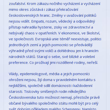
zoufalství. Krom zákazu nočního vycházení a vycházení
mimo okres zůstává i zákaz překračování
československých hranic. Změny v uvažování politiků
nejsou vidět. Empatii, rozum, vědecký a odpovědný
přístup nahradila hysterie, zisky ve zdravotnictví a
nebývalý chaos v opatřeních. V ekonomice, ve školství,
ve společnosti. Evropská unie téměř neexistuje, politici
jednotlivých zemí a jejich pomocníci se předvádějí
výhradně před svými voliči a dohlédnou jen k hranicím
národních států. Starají o sebe, své blízké a volební
preference. Co prožívají jimi rozdělené rodiny, neřeší.
Vlády, epidemiologové, média a jejich pomocníci
ohroženi nejsou, žijí doma v pravidelném kontaktu s
nejbližšími, společně sdílí domácnosti i každodenní
starosti. Tisícovky smíšených rodin někdejšího
Československa tuto možnost nemají, přestože právě
občané bývalého společného státu mohli být pro celý
svět dobrým příkladem malého Schengenu. Namísto