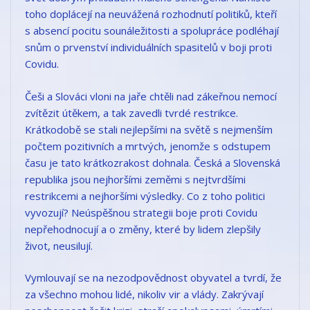
toho doplácejí na neuvážená rozhodnutí politiků, kteří
s absencí pocitu sounáležitosti a spolupráce podléhají
snům o prvenství individuálních spasitelů v boji proti
Covidu.
Češi a Slováci vloni na jaře chtěli nad zákeřnou nemocí
zvítězit útěkem, a tak zavedli tvrdé restrikce.
Krátkodobě se stali nejlepšími na světě s nejmenším
počtem pozitivních a mrtvých, jenomže s odstupem
času je tato krátkozrakost dohnala. Česká a Slovenská
republika jsou nejhoršími zeměmi s nejtvrdšími
restrikcemi a nejhoršími výsledky. Co z toho politici
vyvozují? Neúspěšnou strategii boje proti Covidu
nepřehodnocují a o změny, které by lidem zlepšily
život, neusilují.
Vymlouvají se na nezodpovědnost obyvatel a tvrdí, že
za všechno mohou lidé, nikoliv vir a vlády. Zakrývají