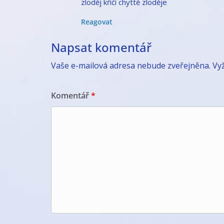
zloděj křičí chyttě zloděje
Reagovat
Napsat komentář
Vaše e-mailová adresa nebude zveřejněna.
Vy
Komentář
*