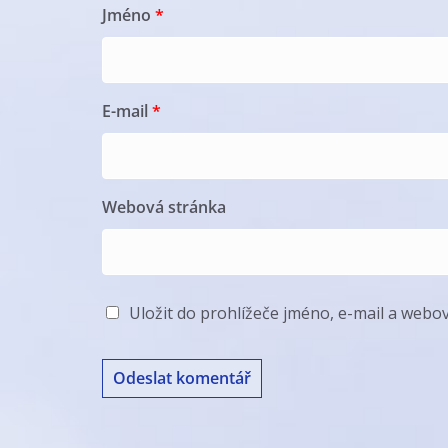
Jméno
*
E-mail
*
Webová stránka
Uložit do prohlížeče jméno, e-mail a web
A
l