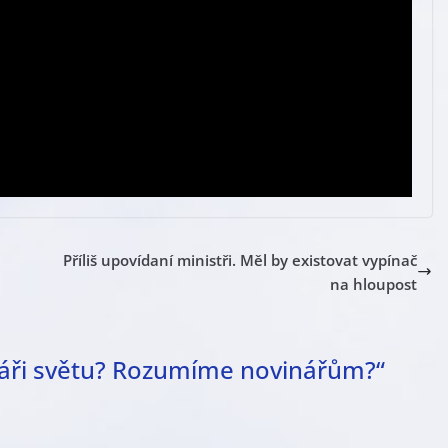
Příliš upovídaní ministři. Měl by existovat vypínač
na hloupost
áři světu? Rozumíme novinářům?
“