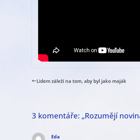
Lidem záleží na tom, aby byl jako maják
3 komentáře: „
Rozumějí novin
Eda