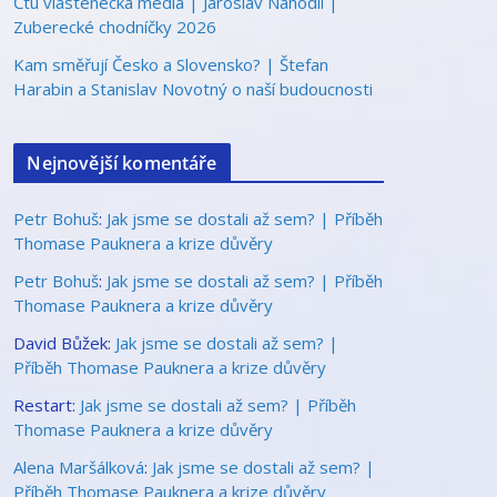
Čtu vlastenecká média | Jaroslav Nahodil |
Zuberecké chodníčky 2026
Kam směřují Česko a Slovensko? | Štefan
Harabin a Stanislav Novotný o naší budoucnosti
Nejnovější komentáře
Petr Bohuš
:
Jak jsme se dostali až sem? | Příběh
Thomase Pauknera a krize důvěry
Petr Bohuš
:
Jak jsme se dostali až sem? | Příběh
Thomase Pauknera a krize důvěry
David Bůžek
:
Jak jsme se dostali až sem? |
Příběh Thomase Pauknera a krize důvěry
Restart
:
Jak jsme se dostali až sem? | Příběh
Thomase Pauknera a krize důvěry
Alena Maršálková
:
Jak jsme se dostali až sem? |
Příběh Thomase Pauknera a krize důvěry