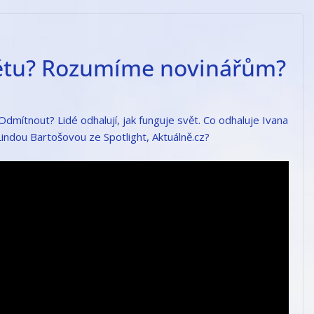
větu? Rozumíme novinářům?
Odmítnout? Lidé odhalují, jak funguje svět. Co odhaluje Ivana
ndou Bartošovou ze Spotlight, Aktuálně.cz?