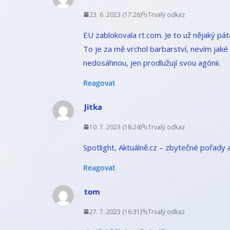
23. 6. 2023 (17:26)
Trvalý odkaz
EU zablokovala rt.com. Je to už nějaký pát
To je za mě vrchol barbarství, nevím jaké
nedosáhnou, jen prodlužují svou agónii.
Reagovat
Jitka
10. 7. 2023 (18:24)
Trvalý odkaz
Spotlight, Aktuálně.cz – zbytečné pořady a
Reagovat
tom
27. 7. 2023 (16:31)
Trvalý odkaz