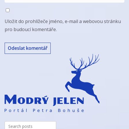
Uložit do prohlížeče jméno, e-mail a webovou stránku
pro budoucí komentáře.
A
l
t
e
r
n
a
t
i