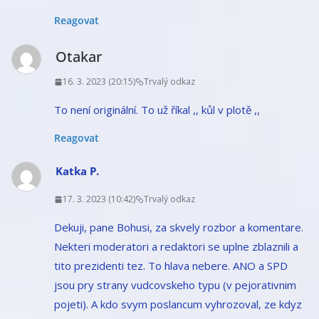
Reagovat
Otakar
16. 3. 2023 (20:15)
Trvalý odkaz
To není originální. To už říkal ,, kůl v plotě ,,
Reagovat
Katka P.
17. 3. 2023 (10:42)
Trvalý odkaz
Dekuji, pane Bohusi, za skvely rozbor a komentare.
Nekteri moderatori a redaktori se uplne zblaznili a
tito prezidenti tez. To hlava nebere. ANO a SPD
jsou pry strany vudcovskeho typu (v pejorativnim
pojeti). A kdo svym poslancum vyhrozoval, ze kdyz