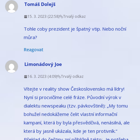
Tomáš Dolejš
15. 3. 2023 (22:58)
Trvalý odkaz
Tohle coby prezident je špatný vtip. Nebo noční
můra?
Reagovat
Limonádový Joe
16. 3. 2023 (4:09)
Trvalý odkaz
Vítejte v reality show Československo má lídry!
Nyní si procvičíme celé fráze. Původní výrok v
dialektu newspeaku (tzv. pávkovštině): „My tomu
bohužel nedokážeme čelit vlastní informační
kampaní, která by byla přesvědčivá, nenásilná, ale
která by jasně ukázala, kde je ten protivník.“
Překlad do češtiny zní přibližně takto: „Je potřeba