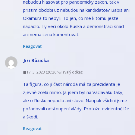
nebudou hlasovat pro pandemicky zakon, tak v
pristim obdobi uz nebudou na kandidatce? Babis ani
Okamura to nebyli. To jen, co me k tomu jeste
napadlo. Ty veci okolo Ruska a demonstraci snad
ani nema cenu komentovat.
Reagovat
Jiří Růžička
17. 3. 2023 (20:26)
Trvalý odkaz
Ta figura, co jí část národa má za prezidenta je
zjevně zcela mimo. Já jsem byl na Václaváku taky,
ale o Rusku nepadlo ani slovo. Naopak všichni jsme
požadovali odstoupení vlády. Protože evidentně lže
a škodí.
Reagovat