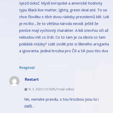
Sjezd úvksč. Myslí evropské a americké hodnoty
typu Black live matter, lgbtq, green deal atd. To se
chce člověku s těch dvou rádoby prezidentů blít. Lidi
je mi líto , že to většina národa nevidí. Ještě že
peníze mají vychovný charakter. A lidi otevřou oči až
nebudou mít co žrát. Co to tam je za idiota co tam
pokládá otázky? Lidé zvolili jste si šíleného aroganta
a ignoranta. Jediná hrozba pro ČR a SR jsou tito dva
.
Reagovat
Restart
16. 3. 2023 (12:03)
Trvalý odkaz
Ne, nemáte pravdu, s tou hrozbou jsou tu i
další…