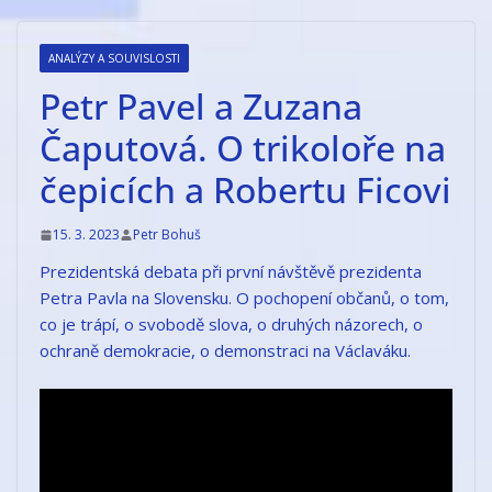
Přeskočit
na
ANALÝZY A SOUVISLOSTI
obsah
Petr Pavel a Zuzana
Čaputová. O trikoloře na
čepicích a Robertu Ficovi
15. 3. 2023
Petr Bohuš
Prezidentská debata při první návštěvě prezidenta
Petra Pavla na Slovensku. O pochopení občanů, o tom,
co je trápí, o svobodě slova, o druhých názorech, o
ochraně demokracie, o demonstraci na Václaváku.