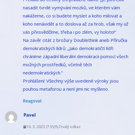
nasadit tvrdé vymývání mozků, ve kterém vám
nakážeme, co si budete myslet a koho milovat a
koho nenávidět a to doslova až za hrob, však my už
vás přesvědčíme, třeba i po zlém, vy holoto!“
Na závěr citát z brožury Doublethink aneb Příručka
demokratických lídrů: „Jako demokratičtí lídři
chráníme západní liberální demokracii pomocí všech
možných prostředků, včetně těch
nedemokratických.“
Prohlášení: Všechny výše uvedené výroky jsou
pouhou metaforou a není jimi nic myšleno.
Reagovat
Pavel
16. 3. 2023 (7:55)
Trvalý odkaz