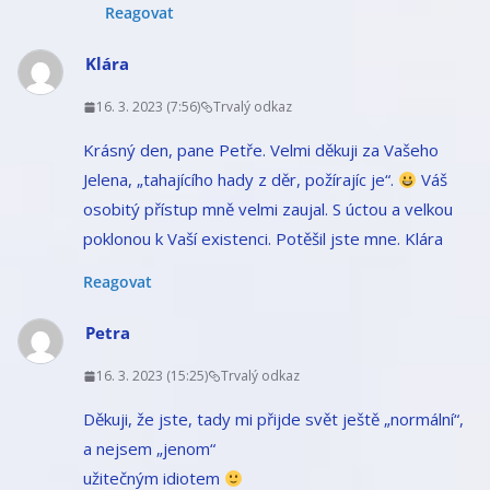
Reagovat
Klára
16. 3. 2023 (7:56)
Trvalý odkaz
Krásný den, pane Petře. Velmi děkuji za Vašeho
Jelena, „tahajícího hady z děr, požírajíc je“.
Váš
osobitý přístup mně velmi zaujal. S úctou a velkou
poklonou k Vaší existenci. Potěšil jste mne. Klára
Reagovat
Petra
16. 3. 2023 (15:25)
Trvalý odkaz
Děkuji, že jste, tady mi přijde svět ještě „normální“,
a nejsem „jenom“
užitečným idiotem