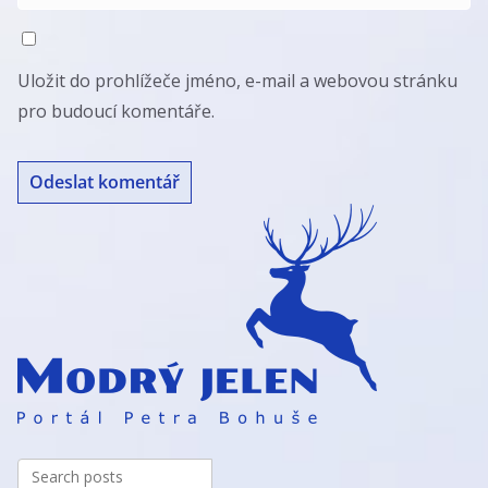
Uložit do prohlížeče jméno, e-mail a webovou stránku
pro budoucí komentáře.
A
l
t
e
r
n
a
t
i