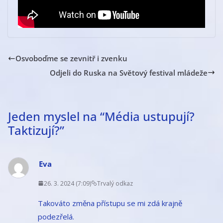
Osvoboďme se zevnitř i zvenku
Odjeli do Ruska na Světový festival mládeže
Jeden myslel na “
Média ustupují?
Taktizují?
”
Eva
26. 3. 2024 (7:09)
Trvalý odkaz
Takováto změna přístupu se mi zdá krajně
podezřelá.