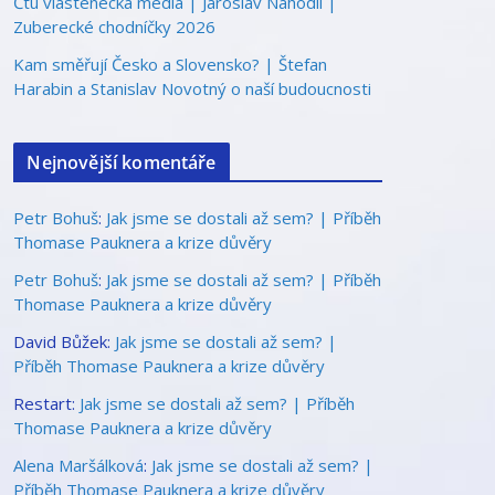
Čtu vlastenecká média | Jaroslav Nahodil |
Zuberecké chodníčky 2026
Kam směřují Česko a Slovensko? | Štefan
Harabin a Stanislav Novotný o naší budoucnosti
Nejnovější komentáře
Petr Bohuš
:
Jak jsme se dostali až sem? | Příběh
Thomase Pauknera a krize důvěry
Petr Bohuš
:
Jak jsme se dostali až sem? | Příběh
Thomase Pauknera a krize důvěry
David Bůžek
:
Jak jsme se dostali až sem? |
Příběh Thomase Pauknera a krize důvěry
Restart
:
Jak jsme se dostali až sem? | Příběh
Thomase Pauknera a krize důvěry
Alena Maršálková
:
Jak jsme se dostali až sem? |
Příběh Thomase Pauknera a krize důvěry