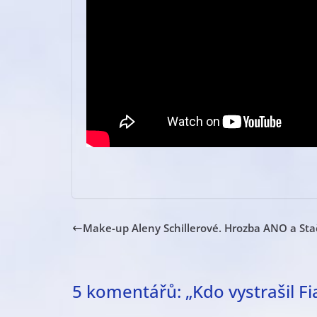
Make-up Aleny Schillerové. Hrozba ANO a Stač
5 komentářů: „
Kdo vystrašil Fi