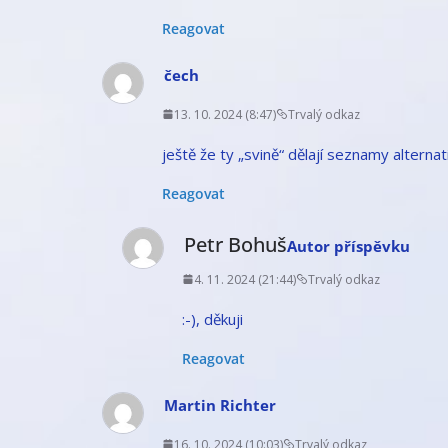
Reagovat
čech
13. 10. 2024 (8:47)
Trvalý odkaz
ještě že ty „svině“ dělají seznamy alternat
Reagovat
Petr Bohuš
Autor příspěvku
4. 11. 2024 (21:44)
Trvalý odkaz
:-), děkuji
Reagovat
Martin Richter
16. 10. 2024 (10:03)
Trvalý odkaz