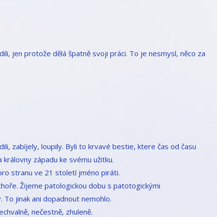
li, jen protože dělá špatně svoji práci. To je nesmysl, něco za
ili, zabíjely, loupily. Byli to krvavé bestie, ktere čas od času
é a královny západu ke svému užitku.
ro stranu ve 21 století jméno piráti.
 choře. Žijeme patologickou dobu s patotogickými
y. To jinak ani dopadnout nemohlo.
echvalně, nečestně, zhuleně.