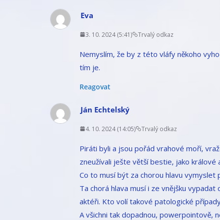
Eva
3. 10. 2024 (5:41)
Trvalý odkaz
Nemyslím, že by z této vláfy někoho vyhodi
tím je.
Reagovat
Ján Echtelský
4. 10. 2024 (14:05)
Trvalý odkaz
Piráti byli a jsou pořád vrahové moří, vražd
zneužívali ješte větší bestie, jako králov
Co to musí být za chorou hlavu vymyslet p
Ta chorá hlava musí i ze vnějšku vypadat
aktéři. Kto volí takové patologické případ
A všichni tak dopadnou, powerpointově, n