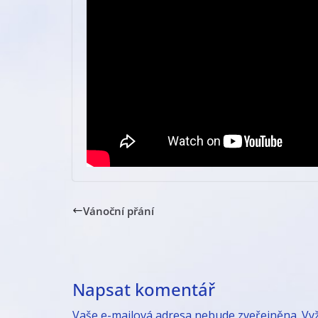
Vánoční přání
Napsat komentář
Vaše e-mailová adresa nebude zveřejněna.
Vy