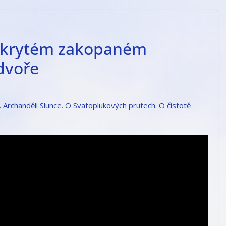
O skrytém zakopaném
dvoře
. Archanděli Slunce. O Svatoplukových prutech. O čistotě