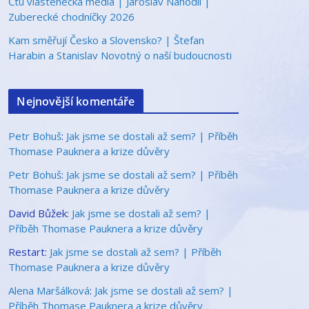
Čtu vlastenecká média | Jaroslav Nahodil |
Zuberecké chodníčky 2026
Kam směřují Česko a Slovensko? | Štefan
Harabin a Stanislav Novotný o naší budoucnosti
Nejnovější komentáře
Petr Bohuš
:
Jak jsme se dostali až sem? | Příběh
Thomase Pauknera a krize důvěry
Petr Bohuš
:
Jak jsme se dostali až sem? | Příběh
Thomase Pauknera a krize důvěry
David Bůžek
:
Jak jsme se dostali až sem? |
Příběh Thomase Pauknera a krize důvěry
Restart
:
Jak jsme se dostali až sem? | Příběh
Thomase Pauknera a krize důvěry
Alena Maršálková
:
Jak jsme se dostali až sem? |
Příběh Thomase Pauknera a krize důvěry