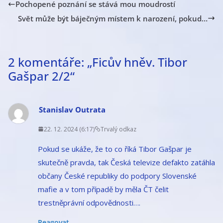
Pochopené poznání se stává mou moudrostí
Svět může být báječným místem k narození, pokud…
2 komentáře: „
Ficův hněv. Tibor
Gašpar 2/2
“
Stanislav Outrata
22. 12. 2024 (6:17)
Trvalý odkaz
Pokud se ukáže, že to co říká Tibor Gašpar je
skutečně pravda, tak Česká televize defakto zatáhla
občany České republiky do podpory Slovenské
mafie a v tom případě by měla ČT čelit
trestněprávní odpovědnosti….
Reagovat