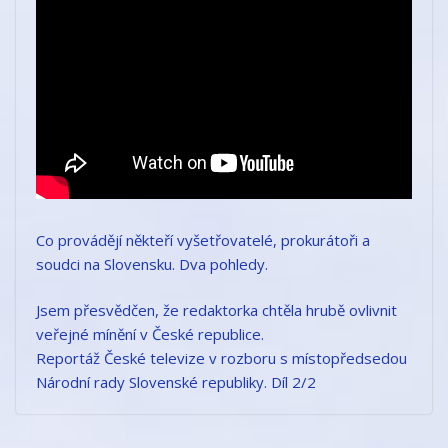
Co provádějí někteří vyšetřovatelé, prokurátoři a
soudci na Slovensku. Dva pohledy.
Jsem přesvědčen, že redaktorka chtěla hrubě ovlivnit
veřejné mínění v České republice.
Reportáž České televize v rozboru s místopředsedou
Národní rady Slovenské republiky. Díl 2/2