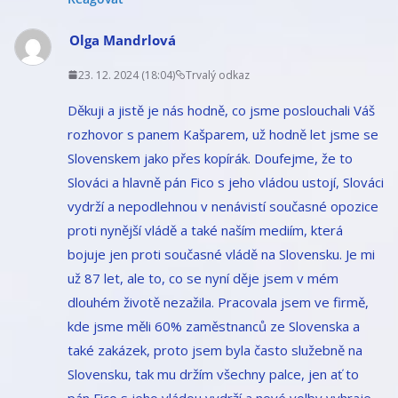
Olga Mandrlová
23. 12. 2024 (18:04)
Trvalý odkaz
Děkuji a jistě je nás hodně, co jsme poslouchali Váš
rozhovor s panem Kašparem, už hodně let jsme se
Slovenskem jako přes kopírák. Doufejme, že to
Slováci a hlavně pán Fico s jeho vládou ustojí, Slováci
vydrží a nepodlehnou v nenávistí současné opozice
proti nynější vládě a také naším mediím, která
bojuje jen proti současné vládě na Slovensku. Je mi
už 87 let, ale to, co se nyní děje jsem v mém
dlouhém životě nezažila. Pracovala jsem ve firmě,
kde jsme měli 60% zaměstnanců ze Slovenska a
také zakázek, proto jsem byla často služebně na
Slovensku, tak mu držím všechny palce, jen ať to
pán Fico s jeho vládou vydrží a nové volby vyhraje,