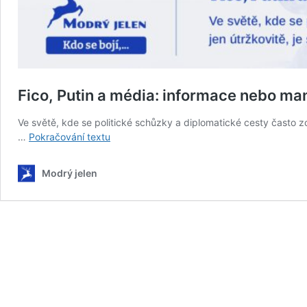
Fico, Putin a média: informace nebo ma
Ve světě, kde se politické schůzky a diplomatické cesty často zo
Fico,
…
Pokračování textu
Putin
a
Modrý jelen
média:
informace
nebo
manipulace?